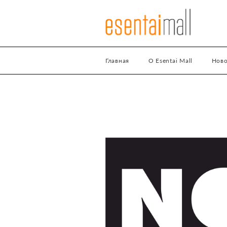
Главная
О Esentai Mall
Ново