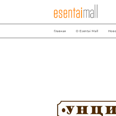
Главная
О Esentai Mall
Ново